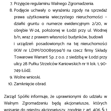
Przyjęcie regulaminu Walnego Zgromadzenia.
Podjęcie uchwały o wyrażeniu zgody na sprzedaż
prawa użytkowania wieczystego nieruchomości –
działki gruntu o numerze ewidencyjnym 2/20, w
obrębie W-24, położonej w Łodzi przy ul. Wodnej
b/n, wraz z prawem własności budynków, budowli
i urządzeń posadowionych na tej nieruchomości
(KW nr LD1M/00089594/1) na rzecz firmy Składy
Towarowe Warrant Sp. z o.o. z siedzibą w Łodzi przy
ulicy 28 Pułku Strzelców Kaniowskich nr 11 lok. 1, 90-
749 Łódź.
Wolne wnioski.
Zamknięcie obrad.
Zarząd Spółki informuje, że uprawnionymi do udziału w
Walnym Zgromadzeniu będą akcjonariusze, których
wpisanie do rejestru akcjonariuszy, zgodnie z art. 406 § 1