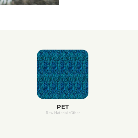
PET
Raw Material /Other