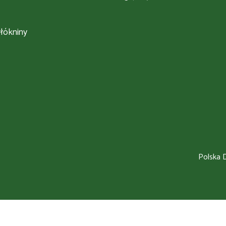
łókniny
Polska D