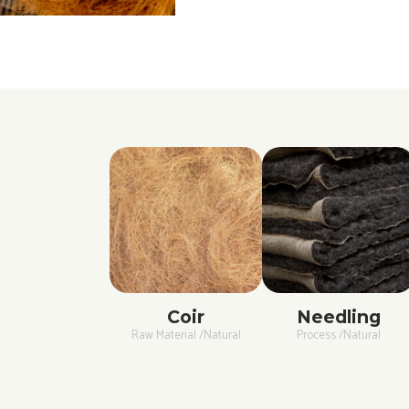
Coir
Needling
Raw Material /Natural
Process /Natural