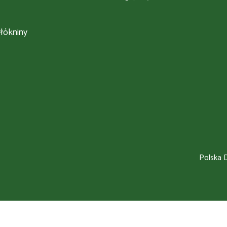
łókniny
Polska D