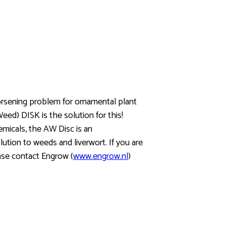
rsening problem for ornamental plant
eed) DISK is the solution for this!
micals, the AW Disc is an
lution to weeds and liverwort. If you are
ase contact Engrow (
www.engrow.nl
)